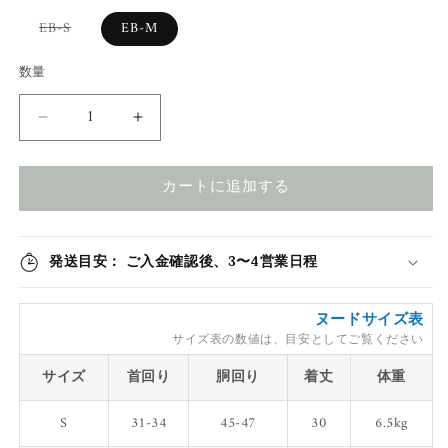
EB-S
EB-M
バリエーションは売り切れているか販売できません
数量
スラブヴィンテージワッフルタンク -イエロー-｜フレ
スラブヴィンテージワッフルタンク -イエ
カートに追加する
発送目安：
ご入金確認後、3〜4営業日程
ヌードサイズ表
サイズ表の数値は、目安としてご覧ください
サイズ
首回り
胴回り
着丈
体重
S
31-34
45-47
30
6.5kg