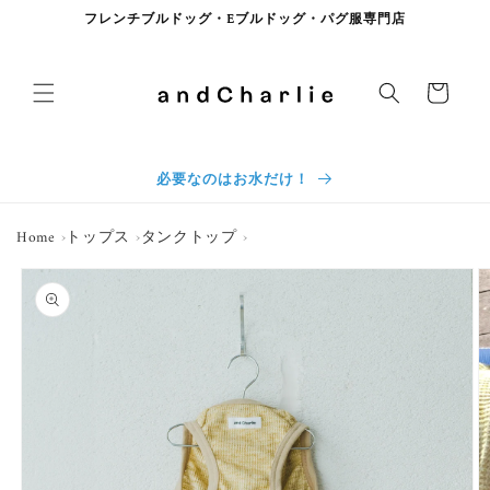
コンテンツに進む
フレンチブルドッグ・Eブルドッグ・パグ服専門店
カート
必要なのはお水だけ！
Home
トップス
タンクトップ
商品情報にスキップ