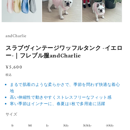
andCharlie
スラブヴィンテージワッフルタンク -イエロ
ー-｜フレブル服andCharlie
通常価格
¥5,600
税込
まるで肌着のような柔らかさで、季節を問わず快適な着心
地
高い伸縮性で動きやすくストレスフリーなフィット感
寒い季節はインナーに、春夏は1枚で多用途に活躍
サイズ
S
M
L
XL
XXL
3XL
バリエーションは売り切れているか販売できません
バリエーションは売り切れているか販売できません
バリエーションは売り切れているか販売で
バリエーションは売り切れてい
バリエーションは売
バリエー