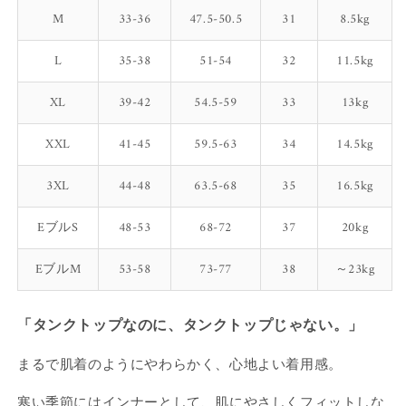
M
33-36
47.5-50.5
31
8.5kg
L
35-38
51-54
32
11.5kg
XL
39-42
54.5-59
33
13kg
XXL
41-45
59.5-63
34
14.5kg
3XL
44-48
63.5-68
35
16.5kg
EブルS
48-53
68-72
37
20kg
EブルM
53-58
73-77
38
～23kg
「タンクトップなのに、タンクトップじゃない。」
まるで肌着のようにやわらかく、心地よい着用感。
寒い季節にはインナーとして、肌にやさしくフィットしな