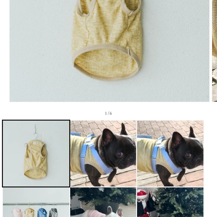
モーダルでメディア (1) を開く
モ
の
1
/
6