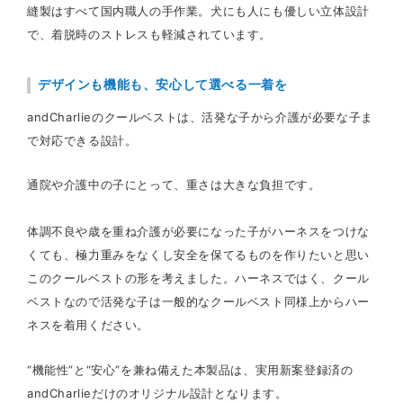
縫製はすべて国内職人の手作業。犬にも人にも優しい立体設計
で、着脱時のストレスも軽減されています。
デザインも機能も、安心して選べる一着を
andCharlieのクールベストは、活発な子から介護が必要な子ま
で対応できる設計。
通院や介護中の子にとって、重さは大きな負担です。
体調不良や歳を重ね介護が必要になった子がハーネスをつけな
くても、極力重みをなくし安全を保てるものを作りたいと思い
このクールベストの形を考えました。ハーネスではく、クール
ベストなので活発な子は一般的なクールベスト同様上からハー
ネスを着用ください。
“機能性”と“安心”を兼ね備えた本製品は、実用新案登録済の
andCharlieだけのオリジナル設計となります。