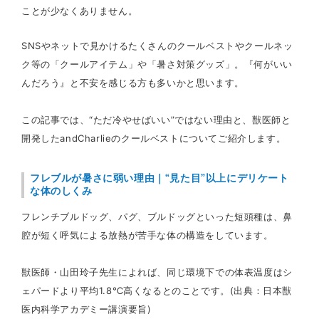
ことが少なくありません。
SNSやネットで見かけるたくさんのクールベストやクールネッ
ク等の「クールアイテム」や「暑さ対策グッズ」。『何がいい
んだろう』と不安を感じる方も多いかと思います。
この記事では、“ただ冷やせばいい”ではない理由と、獣医師と
開発したandCharlieのクールベストについてご紹介します。
フレブルが暑さに弱い理由｜“見た目”以上にデリケート
な体のしくみ
フレンチブルドッグ、パグ、ブルドッグといった短頭種は、鼻
腔が短く呼気による放熱が苦手な体の構造をしています。
獣医師・山田玲子先生によれば、同じ環境下での体表温度はシ
ェパードより平均1.8℃高くなるとのことです。(出典：日本獣
医内科学アカデミー講演要旨)