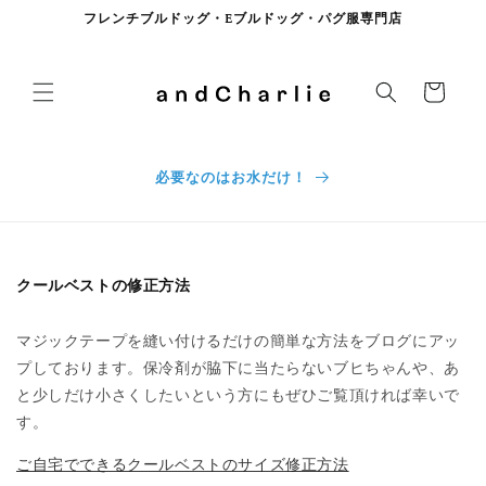
コンテンツに進む
フレンチブルドッグ・Eブルドッグ・パグ服専門店
カート
必要なのはお水だけ！
クールベストの修正方法
マジックテープを縫い付けるだけの簡単な方法をブログにアッ
プしております。保冷剤が脇下に当たらないブヒちゃんや、あ
と少しだけ小さくしたいという方にもぜひご覧頂ければ幸いで
す。
ご自宅でできるクールベストのサイズ修正方法