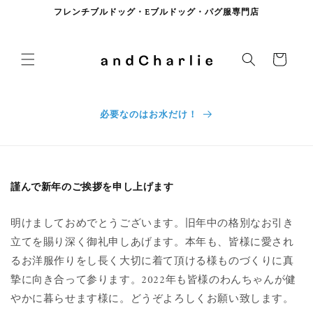
コンテンツに進む
フレンチブルドッグ・Eブルドッグ・パグ服専門店
カート
必要なのはお水だけ！
謹んで新年のご挨拶を申し上げます
明けましておめでとうございます。旧年中の格別な
お引き
立てを賜り深く御礼申しあげます。本年も、皆様に愛され
るお洋服作りをし長く大切に着て頂ける様ものづくりに真
摯に向き合って参ります。2022年も皆様のわんちゃんが健
やかに暮らせます様に。どうぞよろしくお願い致します。