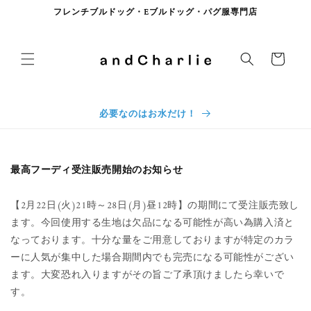
コンテンツに進む
フレンチブルドッグ・Eブルドッグ・パグ服専門店
カート
必要なのはお水だけ！
最高フーディ受注販売開始のお知らせ
【2月22日(火)21時～28日(月)昼12時】の期間にて受注販売致し
ます。今回使用する生地は欠品になる可能性が高い為購入済と
なっております。十分な量をご用意しておりますが特定のカラ
ーに人気が集中した場合期間内でも完売になる可能性がござい
ます。大変恐れ入りますがその旨ご了承頂けましたら幸いで
す。