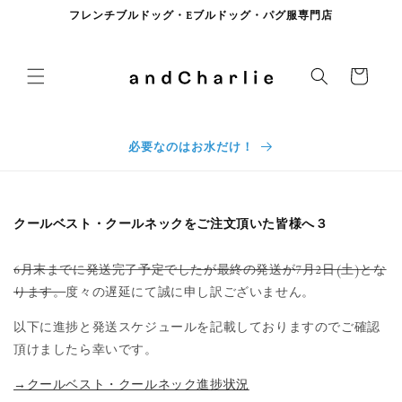
コンテンツに進む
フレンチブルドッグ・Eブルドッグ・パグ服専門店
カート
必要なのはお水だけ！
クールベスト・クールネックをご注文頂いた皆様へ３
6月末までに発送完了予定でしたが最終の発送が7月2日(土)とな
ります。
度々の遅延にて誠に申し訳ございません。
以下に進捗と発送スケジュールを記載しておりますのでご確認
頂けましたら幸いです。
→クールベスト・クールネック進捗状況