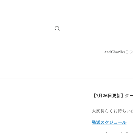
コンテンツに進む
andCharlie
【7月26日更新】ク
大変長らくお待ちい
発送スケジュール