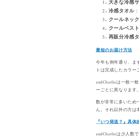
大きな冷感
冷感タオル
クールネッ
クールベス
再販分冷感
最短のお届け方法
今年も例年通り、ま
トは完成したカラー
andCharlie
ーごとに異なります
数が非常に多いため
ん。それ以外の方は
『いつ発送？』具体
andCharlie