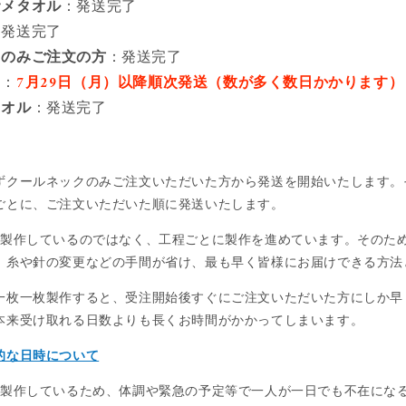
サメタオル
：発送完了
：発送完了
クのみご注文の方
：発送完了
ト
：
7月29日（月）以降順次発送（数が多く数日かかります）
タオル
：発送完了
ずクールネックのみご注文いただいた方から発送を開始いたします。
ごとに、ご注文いただいた順に発送いたします。
は一枚一枚製作しているのではなく、工程ごとに製作を進めています。その
。糸や針の変更などの手間が省け、最も早く皆様にお届けできる方法
一枚一枚製作すると、受注開始後すぐにご注文いただいた方にしか早
本来受け取れる日数よりも長くお時間がかかってしまいます。
的な日時について
は少人数で製作しているため、体調や緊急の予定等で一人が一日でも不在に